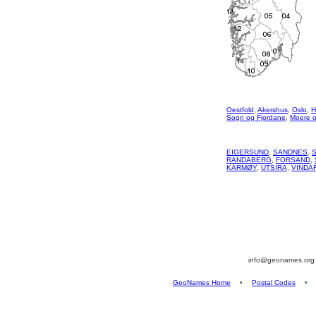
Oestfold
,
Akershus
,
Oslo
,
H
Sogn og Fjordane
,
Moere 
EIGERSUND
,
SANDNES
,
RANDABERG
,
FORSAND
,
KARMØY
,
UTSIRA
,
VINDA
info@geonames.or
GeoNames Home
•
Postal Codes
•