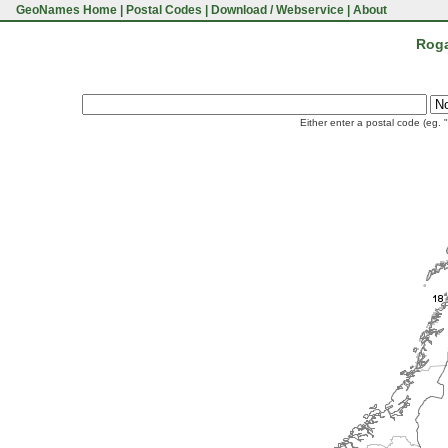
GeoNames Home
|
Postal Codes
|
Download / Webservice
|
About
Roga
Either enter a postal code (eg. 