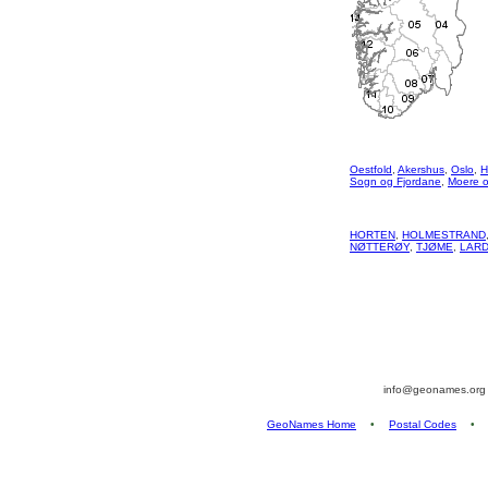
Oestfold
,
Akershus
,
Oslo
,
H
Sogn og Fjordane
,
Moere 
HORTEN
,
HOLMESTRAND
NØTTERØY
,
TJØME
,
LAR
info@geonames.or
GeoNames Home
•
Postal Codes
•