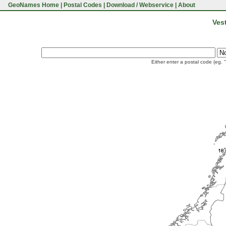
GeoNames Home
|
Postal Codes
|
Download / Webservice
|
About
Ves
Either enter a postal code (eg. 