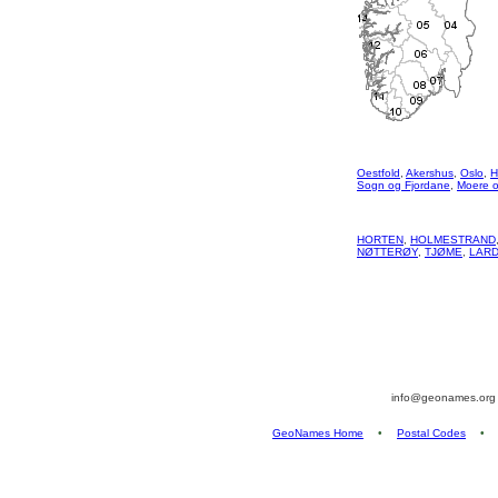
Oestfold
,
Akershus
,
Oslo
,
H
Sogn og Fjordane
,
Moere 
HORTEN
,
HOLMESTRAND
NØTTERØY
,
TJØME
,
LAR
info@geonames.or
GeoNames Home
•
Postal Codes
•