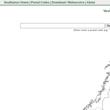
GeoNames Home
|
Postal Codes
|
Download / Webservice
|
About
Ves
Either enter a postal code (eg. 