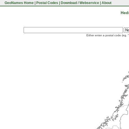
GeoNames Home
|
Postal Codes
|
Download / Webservice
|
About
Hed
Either enter a postal code (eg. 