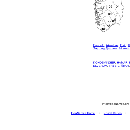
Oestfold
,
Akershus
,
Oslo
,
H
Sogn og Fjordane
,
Moere 
KONGSVINGER
,
HAMAR
,
ELVERUM
,
TRYSIL
,
ÅMOT
info@geonames.or
GeoNames Home
•
Postal Codes
•