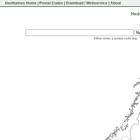
GeoNames Home
|
Postal Codes
|
Download / Webservice
|
About
Hed
Either enter a postal code (eg. 