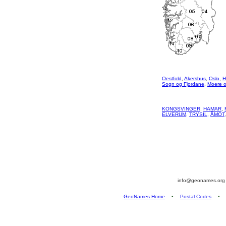
Oestfold
,
Akershus
,
Oslo
,
H
Sogn og Fjordane
,
Moere 
KONGSVINGER
,
HAMAR
,
ELVERUM
,
TRYSIL
,
ÅMOT
info@geonames.or
GeoNames Home
•
Postal Codes
•