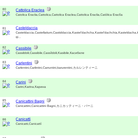
80
Cattolica Eraclea
Catolica Eraclia,Cattolica,Cattolica Eraclea,Cattolica Eraclia,Catòlica Eraclìa
Casteldaccia
81
Casteldaccia,Castellatium,Castiddaccia,Kastel'dachcha,Kastel'dachchia,Kasteldacha,ka
qi...
82
Cassibile
Cassibbili,Cassibile,Cassìbbili,Kasibile,Касибиле
83
Carlentini
Carlentini,Carlintini,Carruntini,karurentini,カルレンティーニ
84
Carini
Carini,Karina,Карина
85
Canicattini Bagni
Canicattini,Canicattini Bagni,カニカッティーニ・バーニ
Canicattì
86
Canicatti,Canicattì