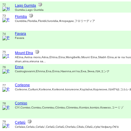
72
Lago Gurrida
Gurrida,Lago Gurrida
73
Floridia
Ciuriddia,Floridia,Floridii,furoridia,Флоридии,フロリーディア
Favara
74
Favara
75
Mount Etna
AEtna,Aetna mons,Aitna,Ehtna,Etna,Mongibello,Mount Etna,Sliabh Etna,ai te na hu
shan,atna,eteuna sa...
Enna
76
Castrugiuvanni,Ehnna,Ena,Enna,Haenna,en'na,Ена,Энна,אנה,エンナ
Corleone
77
Corleone,Curliuni,Korleone,Korleonė,korureone,Κορ
Comiso
78
CIY,Comiso,Comisu,Commisu,Còmisu,Còmmisu,Komizo,komizo,Комизо,コーミゾ
79
Cefalù
Cefalas,Cefalu,Cefalu',Cefalù,Cefalú,Chefalu,Cifalu,Cifalù,z'plw,Чефалу,צ'פלו