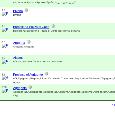
tai,buronte,Брантэ,Бронте,Բրոնտե,برونته,برونتي,ブ...
95
Bivona
Bivona
96
Barcellona Pozzo di Gotto
Barcellona,Barcellona Pozzo di Gotto,Barcillona siciliana
97
Aragona
Aragona,Araguna
Alcamo
98
Al'kamo,Alcamo,Arcamu,Àrcamu,Алькамо
99
Province of Agrigento
AG,Agrigento,Girgenti,Libero Consorzio Comunale di Agrigento,Province d'Agrigente,
Agrige...
100
Agrigento
Agridzentas,Agridzhento,Agridžentas,Agrigent,Agrigente,Agrigento,Agrigentum,Agrix
- Ag...
< 