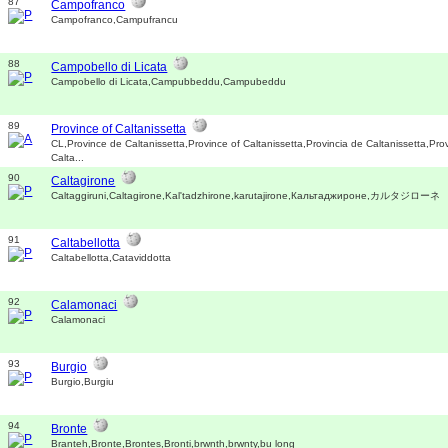
87
Campofranco
Campofranco,Campufrancu
88
Campobello di Licata
Campobello di Licata,Campubbeddu,Campubeddu
89
Province of Caltanissetta
CL,Province de Caltanissetta,Province of Caltanissetta,Provincia de Caltanissetta,Prov
Calta...
90
Caltagirone
Caltaggiruni,Caltagirone,Kal'tadzhirone,karutajirone,Кальтаджироне,カルタジローネ
91
Caltabellotta
Caltabellotta,Cataviddotta
92
Calamonaci
Calamonaci
93
Burgio
Burgio,Burgiu
94
Bronte
Branteh,Bronte,Brontes,Bronti,brwnth,brwnty,bu long