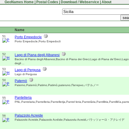
GeoNames Home
|
Postal Codes
|
Download / Webservice
|
About
Name
51
Porto Empedocle
Porto Empedocle,Portu Empedocli
52
Lago di Piana degli Albanesi
Bacino di Piana degli Albanesi,Bacino di Piana dei Greci,Lago di Piana de'Greci,Lago
degli ...
53
Lago di Pergusa
Lago di Pergusa
54
Paternò
Paterno,Paternò,Patirno,Patirnò,pateruno,Патерно,パテルノー
Pantelleria
55
PNL,Pantelaria,Pantelleria,Pantellerija,Pantel·leria,Pantelária,Pantilliria,Pantillirìa,pante
Palazzolo Acreide
56
Palazzolo Acreide,Palazzolo Acréide,Palazzolu Acreidi,パラッツォーロ・アクレイデ