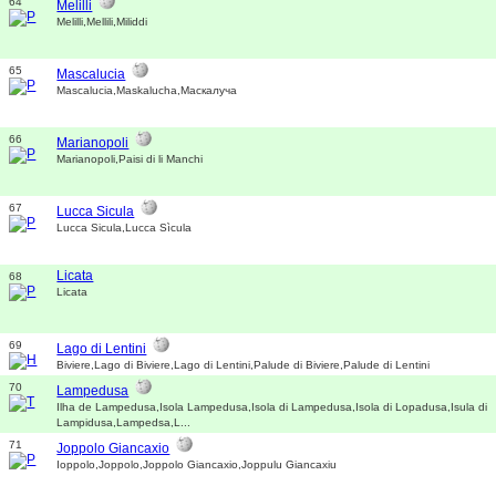
64
Melilli
Melilli,Mellili,Miliddi
65
Mascalucia
Mascalucia,Maskalucha,Маскалуча
66
Marianopoli
Marianopoli,Paisi di li Manchi
67
Lucca Sicula
Lucca Sicula,Lucca Sìcula
Licata
68
Licata
69
Lago di Lentini
Biviere,Lago di Biviere,Lago di Lentini,Palude di Biviere,Palude di Lentini
70
Lampedusa
Ilha de Lampedusa,Isola Lampedusa,Isola di Lampedusa,Isola di Lopadusa,Isula di
Lampidusa,Lampedsa,L...
71
Joppolo Giancaxio
Ioppolo,Joppolo,Joppolo Giancaxio,Joppulu Giancaxiu