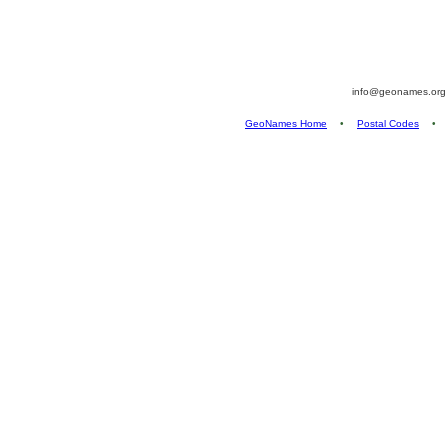
info@geonames.or
GeoNames Home
•
Postal Codes
•