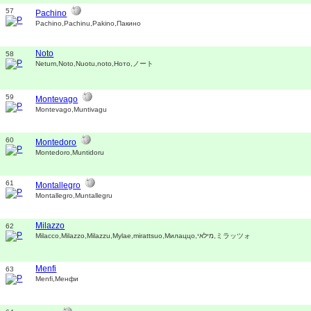
57
Pachino
Pachino,Pachinu,Pakino,Пакино
Noto
58
Netum,Noto,Nuotu,noto,Ното,ノート
59
Montevago
Montevago,Muntivagu
60
Montedoro
Montedoro,Muntidoru
61
Montallegro
Montallegro,Muntallegru
Milazzo
62
Milacco,Milazzo,Milazzu,Mylae,mirattsuo,Милаццо,מילאי,ミラッツォ
Menfi
63
Menfi,Менфи