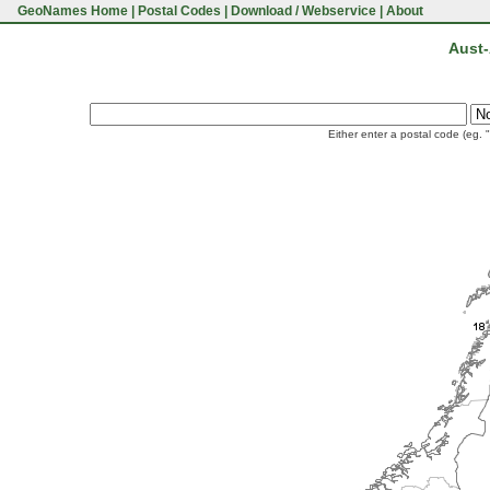
GeoNames Home
|
Postal Codes
|
Download / Webservice
|
About
Aust-
Either enter a postal code (eg. 