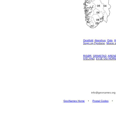
Oestfold
,
Akershus
,
Oslo
,
H
Sogn og Fjordane
,
Moere 
RISØR
,
GRIMSTAD
,
AREN
IVELAND
,
EVJE OG HOR
info@geonames.or
GeoNames Home
•
Postal Codes
•