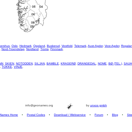
kershus
,
Oslo
,
Hedmark
,
Oppland
,
Buskerud
,
Vestfold
,
Telemark
,
Aust-Agder
,
Vest-Agder
,
Rogala
,
Nord-Troendelag
,
Nordland
,
Troms
,
Finnmark
,
NN
,
SKIEN
,
NOTODDEN
,
SILJAN
,
BAMBLE
,
KRAGERØ
,
DRANGEDAL
,
NOME
,
BØ (TEL.)
,
SAUH
,
TOKKE
,
VINJE
,
info@geonames.org
by
unxos gmbh
Names Home
•
Postal Codes
•
Download / Webservice
•
Forum
•
Blog
•
Sit