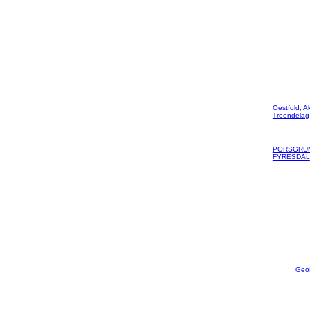
Oestfold
,
A
Troendelag
PORSGRU
FYRESDAL
Geo