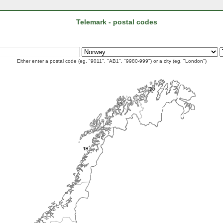
Telemark - postal codes
Either enter a postal code (eg. "9011", "AB1", "9980-999") or a city (eg. "London")