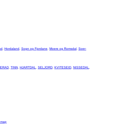
nd
,
Hordaland
,
Sogn og Fjordane
,
Moere og Romsdal
,
Soer-
ERAD
,
TINN
,
HJARTDAL
,
SELJORD
,
KVITESEID
,
NISSEDAL
,
emap