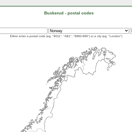
Buskerud - postal codes
Either enter a postal code (eg. "9011", "AB1", "9980-999") or a city (eg. "London")