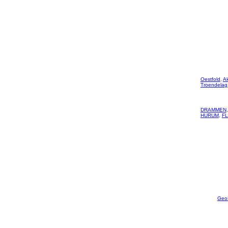
Oestfold
,
A
Troendelag
DRAMMEN
HURUM
,
F
Geo