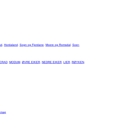
nd
,
Hordaland
,
Sogn og Fjordane
,
Moere og Romsdal
,
Soer-
ERAD
,
MODUM
,
ØVRE EIKER
,
NEDRE EIKER
,
LIER
,
RØYKEN
,
emap