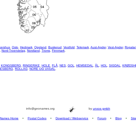
kershus
,
Oslo
,
Hedmark
,
Oppland
,
Buskerud
,
Vestfold
,
Telemark
,
Aust-Agder
,
Vest-Agder
,
Rogala
,
Nord-Troendelag
,
Nordland
,
Troms
,
Finnmark
,
,
KONGSBERG
,
RINGERIKE
,
HOLE
,
FLÅ
,
NES
,
GOL
,
HEMSEDAL
,
ÅL
,
HOL
,
SIGDAL
,
KRØDSH
LESBERG
,
ROLLAG
,
NORE OG UVDAL
,
info@geonames.org
by
unxos gmbh
Names Home
•
Postal Codes
•
Download / Webservice
•
Forum
•
Blog
•
Sit