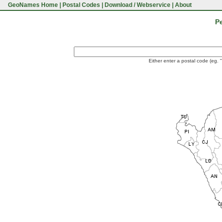
GeoNames Home
|
Postal Codes
|
Download / Webservice
|
About
Pe
Either enter a postal code (eg. 