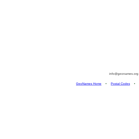
info@geonames.or
GeoNames Home
•
Postal Codes
•