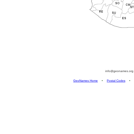
info@geonames.or
GeoNames Home
•
Postal Codes
•