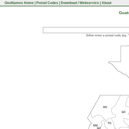
GeoNames Home
|
Postal Codes
|
Download / Webservice
|
About
Guat
Either enter a postal code (eg. 