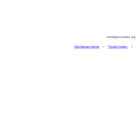
info@geonames.or
GeoNames Home
•
Postal Codes
•